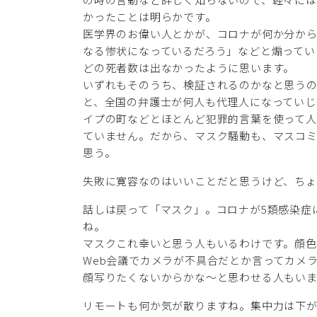
かったことは明らかです。
医学界のお偉い人とかが、コロナが何か分か
なる惨状になっているだろう」などと煽ってい
どの死者数は出なかったように思います。
いずれもそのうち、検証されるのかなと思う
と、全国の弁護士が何人も代理人になっていじ
イプの町などとほとんど犯罪的言葉を使って
ていません。だから、マスク騒動も、マスコ
思う。
失敗に寛容なのはいいことだと思うけど、ち
話しは戻って「マスク」。コロナが5類感染症
ね。
マスクこれ幸いと思う人もいるわけです。顔色
Web会議でカメラが不具合だとか言ってカメ
顔写りたくないからかな～と思わせる人もいま
リモートも何か気が散りますね。集中力は下