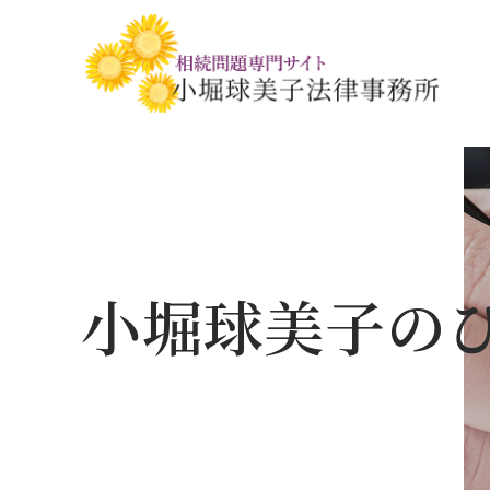
相続税・贈与税の基礎知識
相続の基礎知識
手続きの流れと
相続税対策の
相談事例
相談関連書式ダ
小堀球美子の