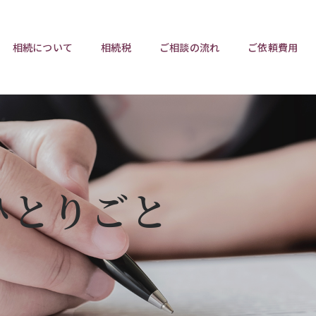
相続について
相続税
ご相談の流れ
ご依頼費用
ポイント
ポイント
相続トラブルチェックリスト
相続税と遺産分割
遺言相
ウンロード
任意後見制度
遺産
ひとりごと