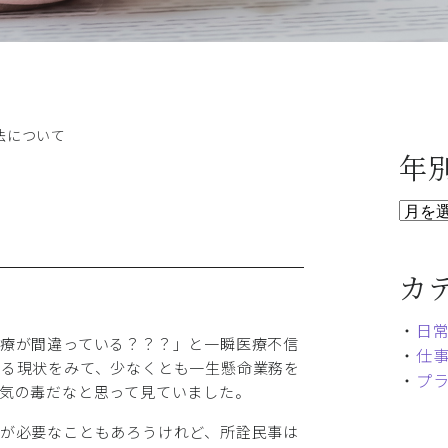
法について
年
カ
・
日
療が間違っている？？？」と一瞬医療不信
・
仕
いる現状をみて、少なくとも一生懸命業務を
・
プ
気の毒だなと思って見ていました。
が必要なこともあろうけれど、所詮民事は