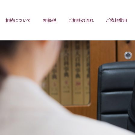
相続について
相続税
ご相談の流れ
ご依頼費用
ポイント
ポイント
相続トラブルチェックリスト
相続税と遺産分割
遺言相
ウンロード
任意後見制度
遺産