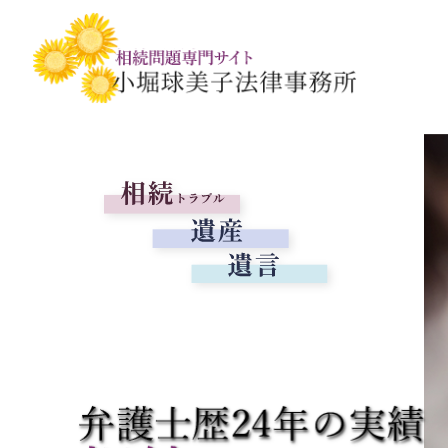
相続税・贈与税の基礎知識
相続の基礎知識
手続きの流れと
相続税対策の
相談事例
相談関連書式ダ