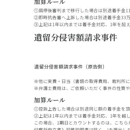
加算ルール
①調停後審判まで移行した場合は別途着手金1
②即時抗告審へ上訴した場合は別途着手金33
③上記は1年以内までは着手金対応、1年を超え
遺留分侵害額請求事件
遺留分侵害額請求事件（原告側）
※他に実費・日当（書類の取得費用、裁判所
※弁護士費用は、ご依頼いただく事件の性質
加算ルール
①控訴上告した場合は別途同じ額の着手金を
②上記は1年以内までは着手金対応、1年を越し
この場合、1期日とカウントするのは、こちら
付嘱託申立書》証拠説明書は除く。)を提出し