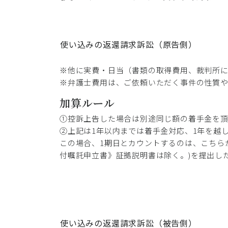
使い込みの返還請求訴訟（原告側）
※他に実費・日当（書類の取得費用、裁判所
※弁護士費用は、ご依頼いただく事件の性質
加算ルール
①控訴上告した場合は別途同じ額の着手金を
②上記は1年以内までは着手金対応、1年を越し
この場合、1期日とカウントするのは、こちら
付嘱託申立書》証拠説明書は除く。)を提出し
使い込みの返還請求訴訟（被告側）