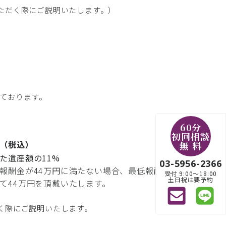
ただく際にご説明いたします。）
っております。
60分
初回相談
（税込）
無 料
た遺産額の11%
03-5956-2366
報酬金が44万円に満たない場合、最低報酬
受付 9:00〜18:00
土日祝は要予約
て44万円を頂戴いたします。
く際にご説明いたします。