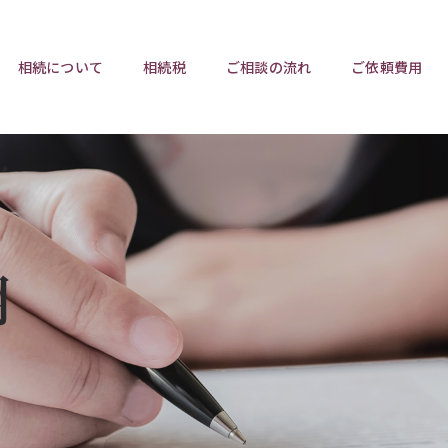
相続について
相続税
ご相談の流れ
ご依頼費用
ポイント
ポイント
相続トラブルチェックリスト
相続税と遺産分割
遺言相
ウンロード
任意後見制度
遺産
用