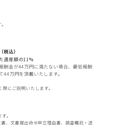
す。
（税込）
た遺産額の11%
報酬金が44万円に満たない場合、最低報酬
て44万円を頂戴いたします。
く際にご説明いたします。
ます。
立書、文書提出命令申立理由書、調査嘱託・送