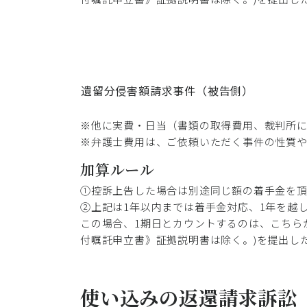
遺留分侵害額請求事件（被告側）
※他に実費・日当（書類の取得費用、裁判所
※弁護士費用は、ご依頼いただく事件の性質
加算ルール
①控訴上告した場合は別途同じ額の着手金を
②上記は1年以内までは着手金対応、1年を越し
この場合、1期日とカウントするのは、こちら
付嘱託申立書》証拠説明書は除く。)を提出し
使い込みの返還請求訴訟