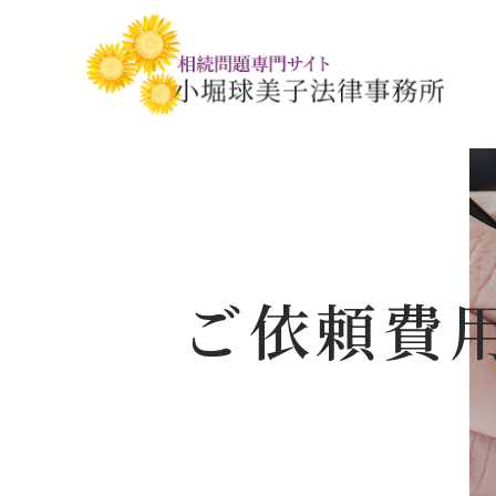
相続税・贈与税の基礎知識
相続の基礎知識
手続きの流れと
相続税対策の
相談事例
相談関連書式ダ
ご依頼費