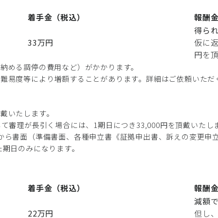
着手金（税込）
報酬
得られ
33万円
仮に返
円を
に納める調停の費用など）がかかります。
や難易度等により増額することがあります。詳細はご依頼いただ
頂戴いたします。
て審理が長引く場合には、1期日につき33,000円を頂戴いたし
から書面（準備書面、各種申立書《証拠申出書、訴えの変更申
た期日のみになります。
着手金（税込）
報酬
減額で
22万円
但し、