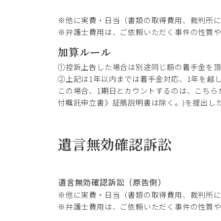
※他に実費・日当（書類の取得費用、裁判所
※弁護士費用は、ご依頼いただく事件の性質
加算ルール
①控訴上告した場合は別途同じ額の着手金を
②上記は1年以内までは着手金対応、1年を越し
この場合、1期日とカウントするのは、こちら
付嘱託申立書》証拠説明書は除く。)を提出し
遺言無効確認訴訟
遺言無効確認訴訟（原告側）
※他に実費・日当（書類の取得費用、裁判所
※弁護士費用は、ご依頼いただく事件の性質