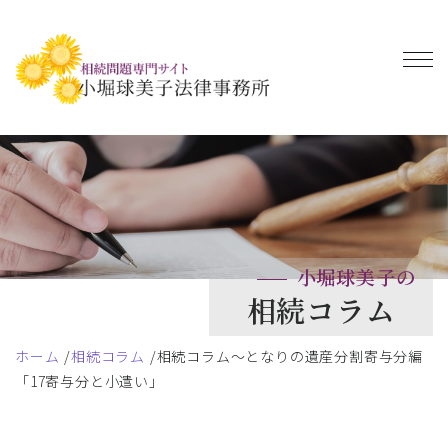
小堀球美子の
相続コラム
ホーム
相続コラム
相続コラム～となりの遺産分割寄与分編
「17寄与分と小遣い」