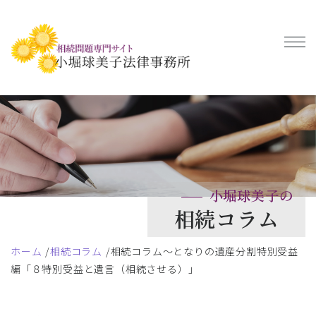
小堀球美子の
相続コラム
ホーム
相続コラム
相続コラム～となりの遺産分割特別受益
編「８特別受益と遺言（相続させる）」