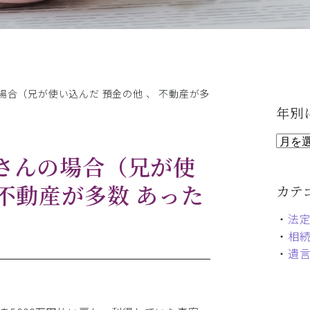
場合（兄が使い込んだ 預金の他 、 不動産が多
年別
Iさんの場合（兄が使
 不動産が多数 あった
カテ
・
法
・
相
・
遺