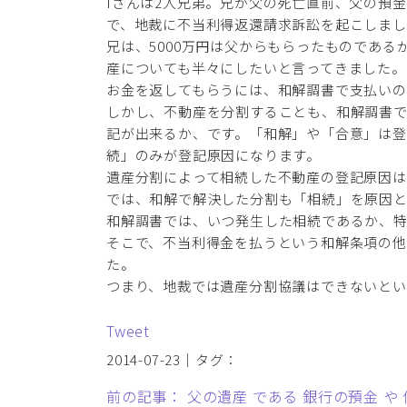
Iさんは2人兄弟。兄が父の死亡直前、父の預金
で、地裁に不当利得返還請求訴訟を起こしまし
兄は、5000万円は父からもらったものであ
産についても半々にしたいと言ってきました。
お金を返してもらうには、和解調書で支払いの
しかし、不動産を分割することも、和解調書
記が出来るか、です。「和解」や「合意」は登
続」のみが登記原因になります。
遺産分割によって相続した不動産の登記原因は
では、和解で解決した分割も「相続」を原因
和解調書では、いつ発生した相続であるか、
そこで、不当利得金を払うという和解条項の
た。
つまり、地裁では遺産分割協議はできないとい
Tweet
2014-07-23｜タグ：
前の記事： 父の遺産 である 銀行の預金 