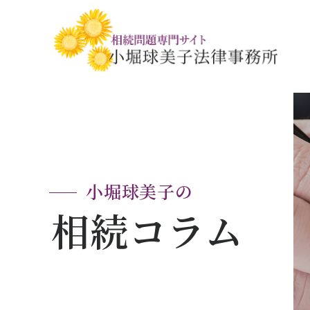
相続税・贈与税の基礎知識
相続の基礎知識
手続きの流れと
相続税対策の
相談事例
相談関連書式ダ
小堀球美子の
相続コラム