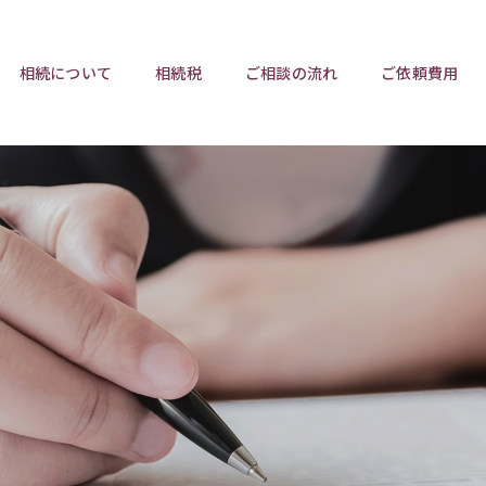
相続について
相続税
ご相談の流れ
ご依頼費用
ポイント
ポイント
相続トラブルチェックリスト
相続税と遺産分割
遺言相
ウンロード
任意後見制度
遺産