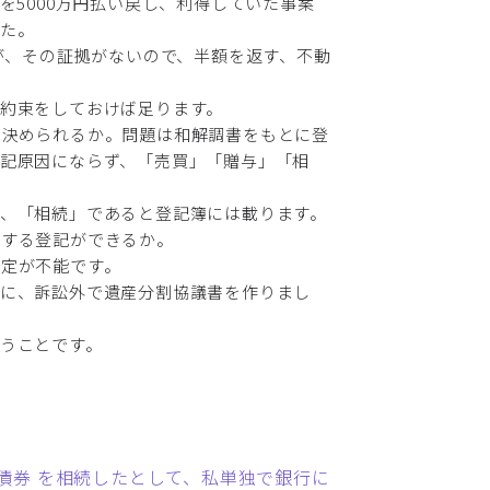
を5000万円払い戻し、利得していた事案
た。
るが、その証拠がないので、半額を返す、不動
約束をしておけば足ります。
で決められるか。問題は和解調書をもとに登
記原因にならず、「売買」「贈与」「相
、「相続」であると登記簿には載ります。
とする登記ができるか。
特定が不能です。
他に、訴訟外で遺産分割協議書を作りまし
うことです。
や 債券 を相続したとして、私単独で銀行に