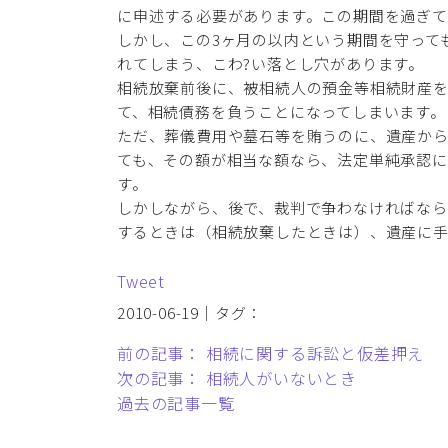
に申述する必要があります。この期間を過ぎ
しかし、この3ヶ月の以内という期間を守って
れてしまう、こわ?い落とし穴があります。
相続放棄前後に、被相続人の預金等相続財産
て、相続債務を負うことになってしまいます。
ただ、葬儀費用や墓石等を賄うのに、遺産か
ても、その額が相当な額なら、法定単純承認
す。
しかしながら、後で、裁判で争わなければなら
するときは（相続放棄したときは）、遺産に手
Tweet
2010-06-19｜タグ：
前の記事： 相続に関する訴訟と仮差押え
次の記事： 相続人がいないとき
過去の記事一覧