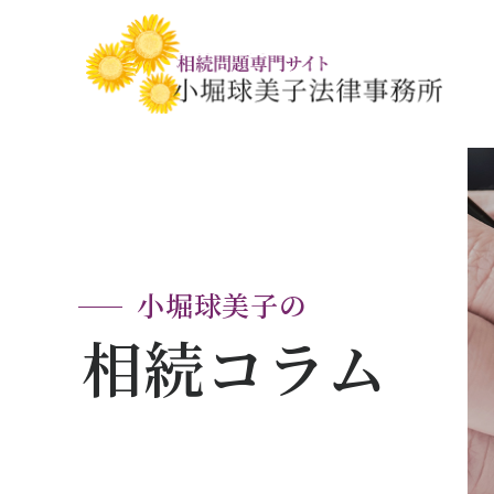
相続税・贈与税の基礎知識
相続の基礎知識
手続きの流れと
相続税対策の
相談事例
相談関連書式ダ
小堀球美子の
相続コラム