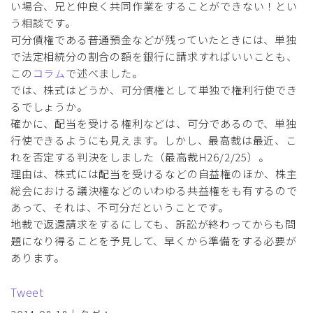
い場合、兄と仲良く共同作業をすることができない！とい
う相談です。
可分債権である普通預金などが残っていたときには、単独
で法定相続分の割合の額を銀行に請求すればいいことも、
この
コラム
で述べました。
では、株式はどうか、可分債権として単独で権利行使でき
るでしょうか。
確かに、配当を受ける権利などは、可分であるので、単独
行使できるようにも見えます。しかし、最高裁は最近、こ
れを否定する判決をしました（最高裁H26/2/25）。
理由は、株式には配当を受けるなどの自益権のほか、株主
総会における議決権などのいわゆる共益権をも有するので
あって、それは、不可分だということです。
地裁で返還請求をするにしても、訴訟が終わってからも問
題になり得ることを予見して、早くから準備をする必要が
あります。
Tweet