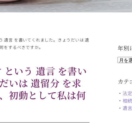
う 遺言 を書いてくれました。きょうだいは 遺
年別
は何をするべきですか。
 という 遺言 を書い
だいは 遺留分 を求
カテ
、初動として私は何
・
法
・
相
・
遺