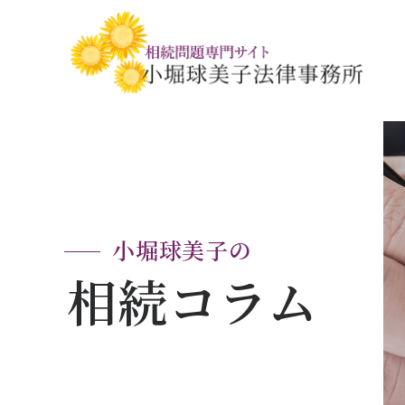
相続税・贈与税の基礎知識
相続の基礎知識
手続きの流れと
相続税対策の
相談事例
相談関連書式ダ
小堀球美子の
相続コラム