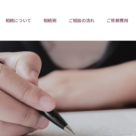
相続について
相続税
ご相談の流れ
ご依頼費用
ポイント
ポイント
相続トラブルチェックリスト
相続税と遺産分割
遺言相
ウンロード
任意後見制度
遺産