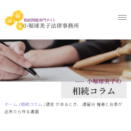
小堀球美子の
相続コラム
ホーム
相続コラム
遺言 があるとき、 遺留分 権者と合意が
出来たら作る書面