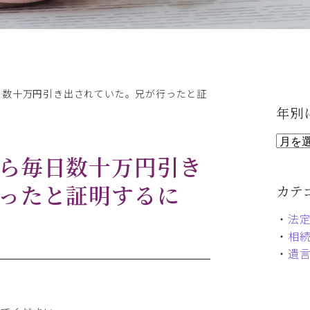
日数十万円引き出されていた。兄が行ったと証
年別
ら毎日数十万円引き
ったと証明するに
カテ
・
法
・
相
・
遺