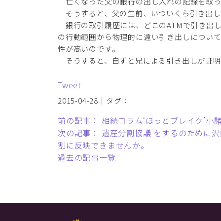
亡くなった父の銀行の出し入れの記録を取っ
そうすると、父の生前、いついくら引き出し
銀行の取引履歴には、どこのATMで引き出
の行動範囲から物理的に遠い引き出しについ
性が高いのです。
そうすると、自ずと兄による引き出しが証明
Tweet
2015-04-28｜タグ：
前の記事： 相続コラム‘ほっとブレイク’
次の記事： 遺産分割協議 をするのために沢
割に反映できませんか。
過去の記事一覧