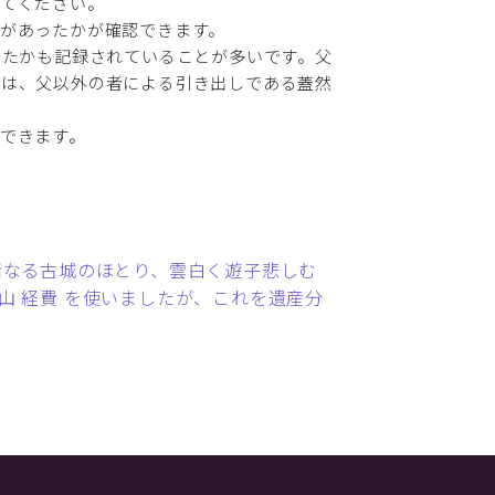
てください。
があったかが確認できます。
したかも記録されていることが多いです。父
ては、父以外の者による引き出しである蓋然
できます。
小諸なる古城のほとり、雲白く遊子悲しむ
山 経費 を使いましたが、これを遺産分