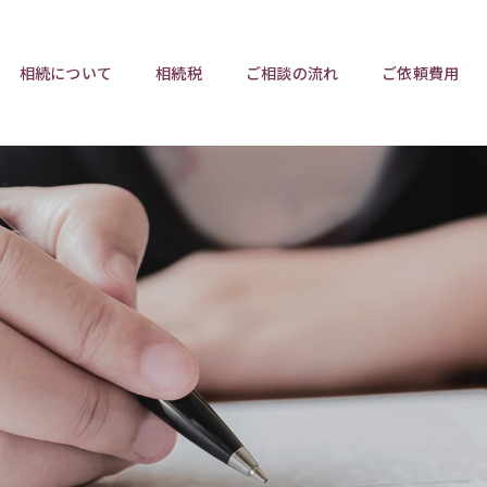
相続について
相続税
ご相談の流れ
ご依頼費用
ポイント
ポイント
相続トラブルチェックリスト
相続税と遺産分割
遺言相
ウンロード
任意後見制度
遺産