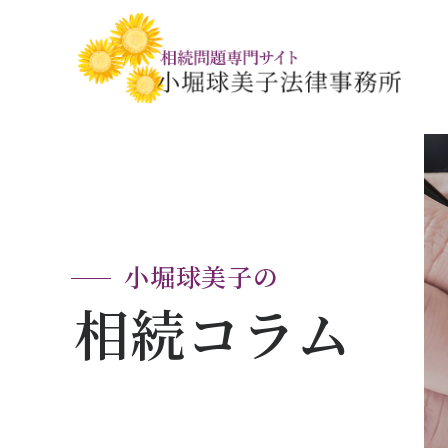
相続税・贈与税の基礎知識
相続の基礎知識
手続きの流れと
相続税対策の
相談事例
相談関連書式ダ
小堀球美子の
相続コラム