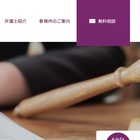
弁護士紹介
事務所のご案内
無料相談
続・法定相続
預金の使い込み
分割調停
相談用語集
60分