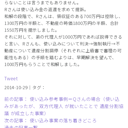
らないことは言うまでもありません。
Rさんは使い込み金の返還を求めて提訴。
和解の段階で、Rさんは、領収証のある700万円は控除し、
1300万円の半額と、不動産の時価1800万円の半額、合計
1550万円を提示しました。
それに対して、弟の代理人が1000万円であれば説得できる
と言い、Rさんも、使い込みについて判決→強制執行→不
動産について遺産分割調停（それぞれに上級審で審理の可
能性もある）の手順を踏むよりは、早期解決を望んで、
1000万円もらうことで和解しました。
Tweet
2014-10-29｜タグ：
前の記事： 使い込み参考事例＝Qさんの場合（使い込
みがあったが、 双方代理人 が就いたことで 遺産分割協
議 が成立した事案）
次の記事： 使い込み事案の落ち着きどころ
過去の記事一覧