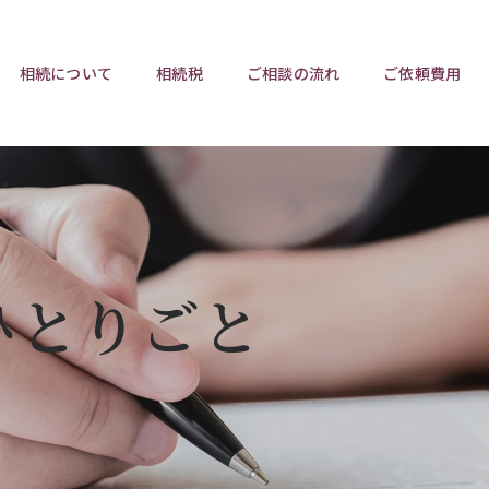
相続について
相続税
ご相談の流れ
ご依頼費用
ポイント
ポイント
相続トラブルチェックリスト
相続税と遺産分割
遺言相
ウンロード
任意後見制度
遺産
ひとりごと