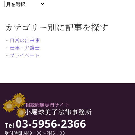
カテゴリー別に記事を探す
・
日常の出来事
・
仕事・弁護士
・
プライベート
03-5956-2366
Tel
受付時間 AM9：00～PM6：00