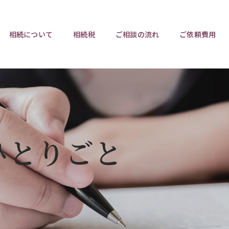
相続について
相続税
ご相談の流れ
ご依頼費用
ポイント
ポイント
相続トラブルチェックリスト
相続税と遺産分割
遺言相
ウンロード
任意後見制度
遺産
ひとりごと