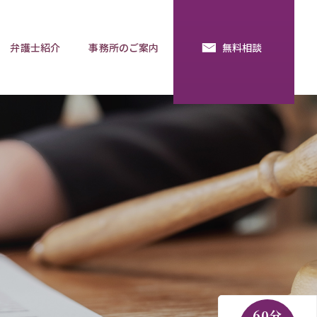
弁護士紹介
事務所のご案内
無料相談
続・法定相続
預金の使い込み
分割調停
相談用語集
60分