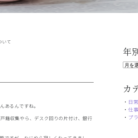
ついて
年
カ
・
日
んあるんですね。
・
仕
・
プ
ら戸籍収集やら、デスク回りの片付け、銀行
態ですが、なにやら寂しくなってきまし