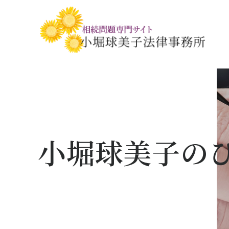
相続税・贈与税の基礎知識
相続の基礎知識
手続きの流れと
相続税対策の
相談事例
相談関連書式ダ
小堀球美子の