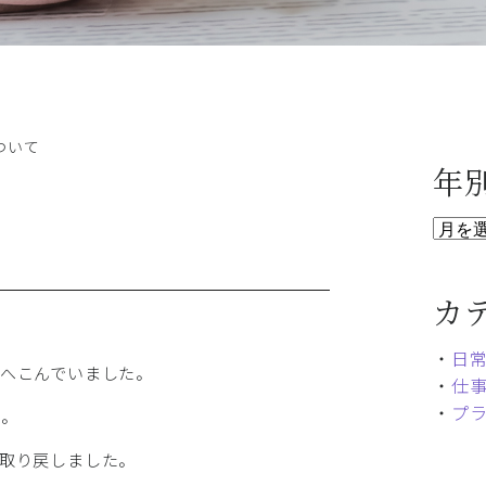
ついて
年
カ
・
日
へこんでいました。
・
仕
・
プ
た。
取り戻しました。