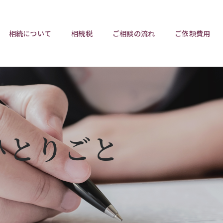
相続について
相続税
ご相談の流れ
ご依頼費用
ポイント
ポイント
相続トラブルチェックリスト
相続税と遺産分割
遺言相
ウンロード
任意後見制度
遺産
ひとりごと