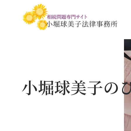
相続税・贈与税の基礎知識
相続の基礎知識
手続きの流れと
相続税対策の
相談事例
相談関連書式ダ
小堀球美子の