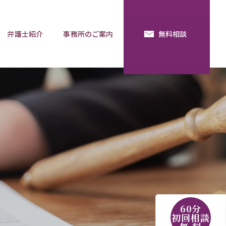
弁護士紹介
事務所のご案内
無料相談
続・法定相続
預金の使い込み
分割調停
相談用語集
60分
初回相談