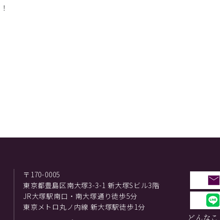
！！
〒170-0005
東京都豊島区南大塚3-3-1 新大塚Sビル3階
JR大塚駅南口・南大塚通り徒歩5分
東京メトロ丸ノ内線 新大塚駅徒歩1分
どんなこ