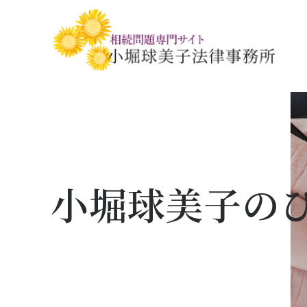
相続税・贈与税の基礎知識
相続の基礎知識
手続きの流れと
相続税対策の
相談事例
相談関連書式ダ
小堀球美子の