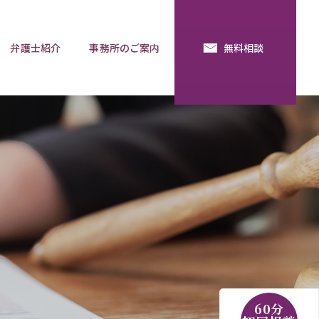
弁護士紹介
事務所のご案内
無料相談
続・法定相続
預金の使い込み
分割調停
相談用語集
60分