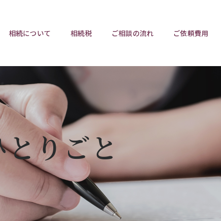
相続について
相続税
ご相談の流れ
ご依頼費用
ポイント
ポイント
相続トラブルチェックリスト
相続税と遺産分割
遺言相
ウンロード
任意後見制度
遺産
ひとりごと