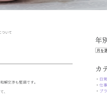
について
年
カ
・
日
み和解交渉も堅調です。
・
仕
・
プ
て、