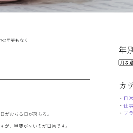
力の甲斐もなく
年
カ
・
日
・
仕
・
プ
の日がおちる日が落ちる。
すが、甲斐がないのが日常です。