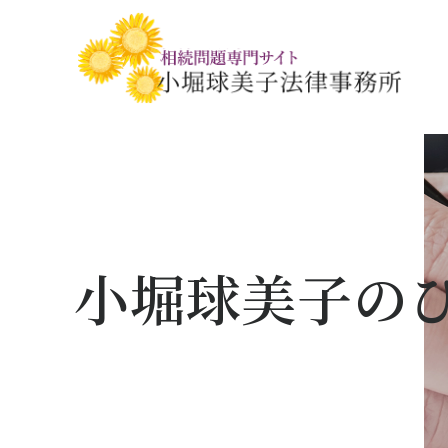
相続税・贈与税の基礎知識
相続の基礎知識
手続きの流れと
相続税対策の
相談事例
相談関連書式ダ
小堀球美子の