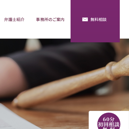
弁護士紹介
事務所のご案内
無料相談
続・法定相続
預金の使い込み
分割調停
相談用語集
60分
初回相談