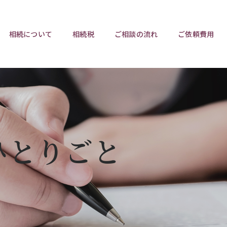
相続について
相続税
ご相談の流れ
ご依頼費用
ポイント
ポイント
相続トラブルチェックリスト
相続税と遺産分割
遺言相
ウンロード
任意後見制度
遺産
ひとりごと