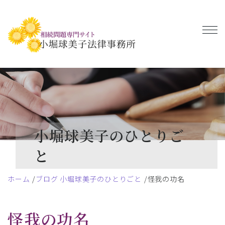
小堀球美子のひとりご
と
ホーム
ブログ 小堀球美子のひとりごと
怪我の功名
怪我の功名