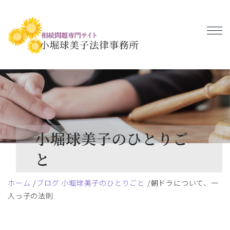
小堀球美子のひとりご
と
ホーム
ブログ 小堀球美子のひとりごと
朝ドラについて、一
人っ子の法則