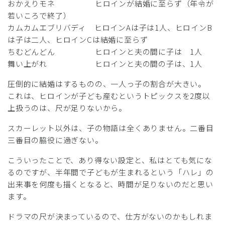
おかえりモネ ヒロインが結婚に至らず（年令が
若いころで終了）
カムカムエブリバディ ヒロインAは子は1人、ヒロインB
は子は二人、ヒロインCは結婚に至らず
ちむどんどん ヒロインと夫の間に子は 1人
舞い上がれ ヒロインと夫の間の子は、1人
圧倒的に結婚はするものの、一人っ子の割合が大きい。
これは、ヒロインが子ども産むというトピックスを2度以
上扱うのは、尺が足りないから。
スカーレット以外は、子の物語は全くありません。二番目
三番目の脇役に過ぎない。
こういったことで、あり得ない設定と、私はとても気にな
るのですが、半年間で子どもが生まれるという「ハレ」の
出来事を何度も描くとなると、時間が足りないのだと思い
ます。
ドラマの尺が決まっているので、仕方がないのかもしれま