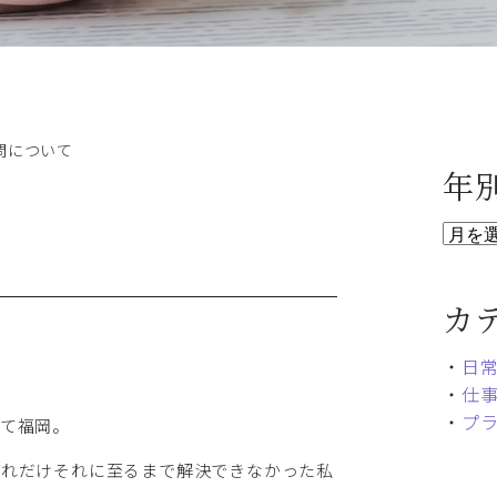
問について
年
カ
・
日
・
仕
・
プ
て福岡。
それだけそれに至るまで解決できなかった私