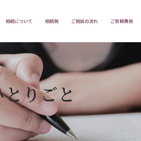
相続について
相続税
ご相談の流れ
ご依頼費用
ポイント
ポイント
相続トラブルチェックリスト
相続税と遺産分割
遺言相
ウンロード
任意後見制度
遺産
ひとりごと