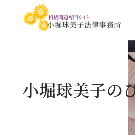
相続税・贈与税の基礎知識
相続の基礎知識
手続きの流れと
相続税対策の
相談事例
相談関連書式ダ
小堀球美子の