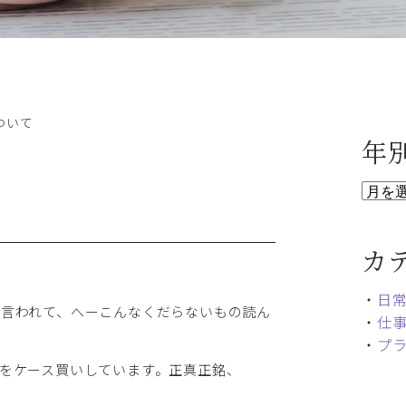
ついて
年
カ
・
日
言われて、へーこんなくだらないもの読ん
・
仕
・
プ
をケース買いしています。正真正銘、