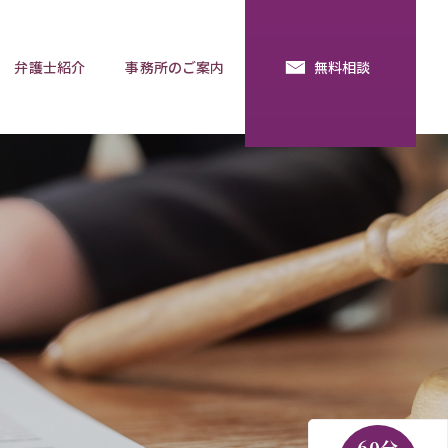
弁護士紹介
事務所のご案内
無料相談
続・法定相続
預金の使い込み
分割調停
相談用語集
60分