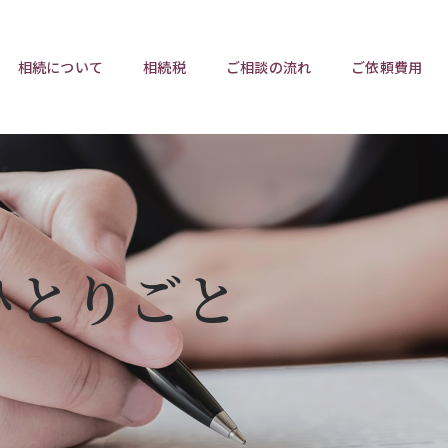
相続について
相続税
ご相談の流れ
ご依頼費用
ポイント
ポイント
相続トラブルチェックリスト
相続税と遺産分割
遺言相
ウンロード
任意後見制度
遺産
ひとりごと