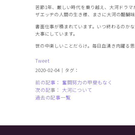
苦節1年、厳しい時代を乗り越え、大河ドラマ
ザエッヂの人間の生き様、まさに大河の醍醐味
書面仕事が積まれています。いつ終わるのか
大事にしています。
世の中楽しいことだらけ。毎日血湧き肉躍る思
Tweet
2020-02-04｜タグ：
前の記事： 奮闘努力の甲斐もなく
次の記事： 大河について
過去の記事一覧