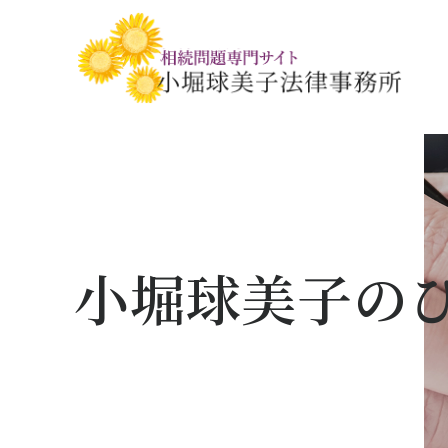
相続税・贈与税の基礎知識
相続の基礎知識
手続きの流れと
相続税対策の
相談事例
相談関連書式ダ
小堀球美子の