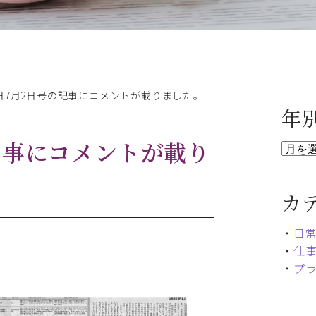
日7月2日号の記事にコメントが載りました。
年
記事にコメントが載り
カ
・
日
・
仕
・
プ