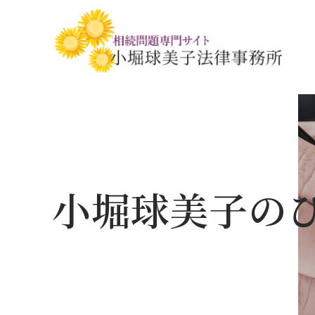
相続税・贈与税の基礎知識
相続の基礎知識
手続きの流れと
相続税対策の
相談事例
相談関連書式ダ
小堀球美子の