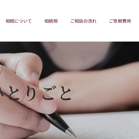
相続について
相続税
ご相談の流れ
ご依頼費用
ポイント
ポイント
相続トラブルチェックリスト
相続税と遺産分割
遺言相
ウンロード
任意後見制度
遺産
ひとりごと