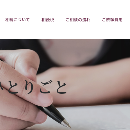
相続について
相続税
ご相談の流れ
ご依頼費用
ポイント
ポイント
相続トラブルチェックリスト
相続税と遺産分割
遺言相
ウンロード
任意後見制度
遺産
ひとりごと