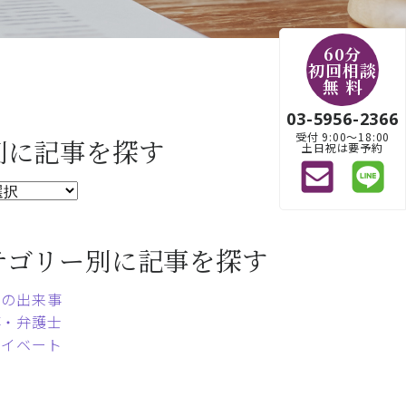
60分
初回相談
無 料
03-5956-2366
受付 9:00〜18:00
別に記事を探す
土日祝は要予約
テゴリー別に記事を探す
常の出来事
事・弁護士
ライベート