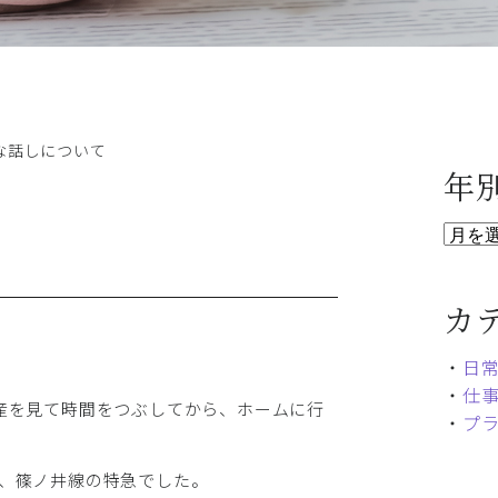
な話しについて
年
カ
・
日
・
仕
産を見て時間をつぶしてから、ホームに行
・
プ
、篠ノ井線の特急でした。