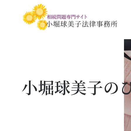
相続税・贈与税の基礎知識
相続の基礎知識
手続きの流れと
相続税対策の
相談事例
相談関連書式ダ
小堀球美子の