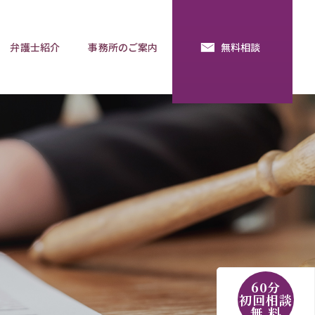
弁護士紹介
事務所のご案内
無料相談
続・法定相続
預金の使い込み
分割調停
相談用語集
60分
初回相談
無 料