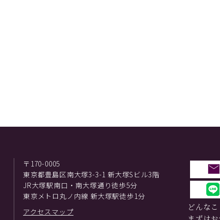
〒170-0005
東京都豊島区南大塚3-3-1 新大塚Sビル3階
JR大塚駅南口・南大塚通り徒歩5分
東京メトロ丸ノ内線 新大塚駅徒歩1分
どんなこ
アクセスマップ
まずはお