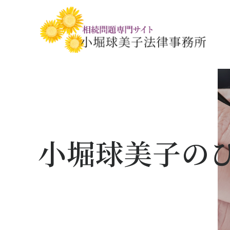
相続税・贈与税の基礎知識
相続の基礎知識
手続きの流れと
相続税対策の
相談事例
相談関連書式ダ
小堀球美子の