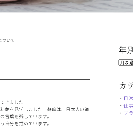
について
年
カ
・
日
ってきました。
・
仕
資料館を見学しました。蘇峰は、日本人の道
・
プ
旨の言葉を残しています。
まう自分を戒めています。