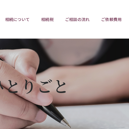
相続について
相続税
ご相談の流れ
ご依頼費用
ポイント
ポイント
相続トラブルチェックリスト
相続税と遺産分割
遺言相
ウンロード
任意後見制度
遺産
ひとりごと