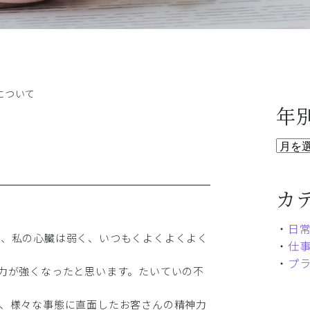
について
年
カ
・
日
頃、私の心臓は弱く、いつもくよくよくよく
・
仕
・
プ
力が強くなったと思います。たいていの不
、様々な事態に直面したお客さんの精神力