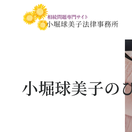
相続税・贈与税の基礎知識
相続の基礎知識
手続きの流れと
相続税対策の
相談事例
相談関連書式ダ
小堀球美子の