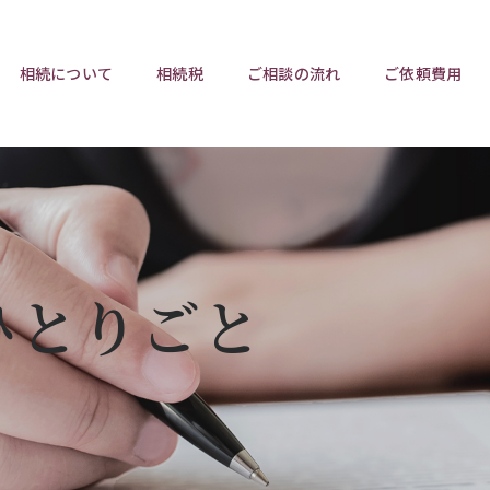
相続について
相続税
ご相談の流れ
ご依頼費用
ポイント
ポイント
相続トラブルチェックリスト
相続税と遺産分割
遺言相
ウンロード
任意後見制度
遺産
ひとりごと