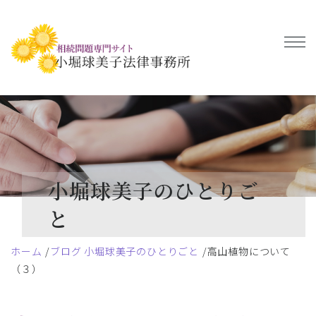
小堀球美子のひとりご
と
ホーム
ブログ 小堀球美子のひとりごと
高山植物について
（３）