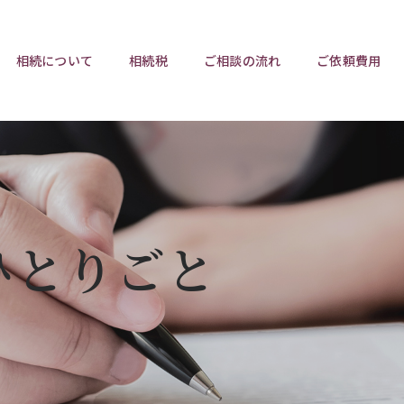
相続について
相続税
ご相談の流れ
ご依頼費用
ポイント
ポイント
相続トラブルチェックリスト
相続税と遺産分割
遺言相
ウンロード
任意後見制度
遺産
ひとりごと