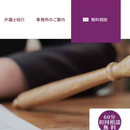
弁護士紹介
事務所のご案内
無料相談
続・法定相続
預金の使い込み
分割調停
相談用語集
60分
初回相談
無 料