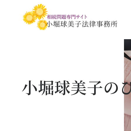
相続税・贈与税の基礎知識
相続の基礎知識
手続きの流れと
相続税対策の
相談事例
相談関連書式ダ
小堀球美子の