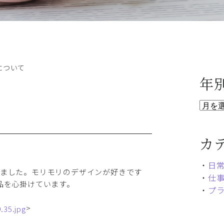
について
年
カ
・
日
みました。モリモリのデザインが好きです
・
仕
品を心掛けています。
・
プ
>