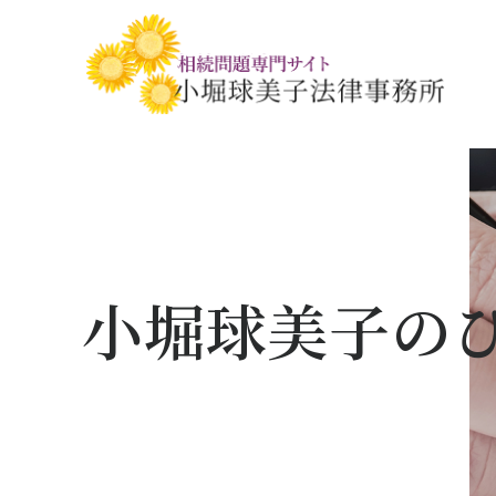
相続税・贈与税の基礎知識
相続の基礎知識
手続きの流れと
相続税対策の
相談事例
相談関連書式ダ
小堀球美子の