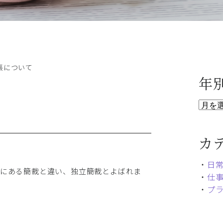
張について
年
カ
・
日
緒にある簡裁と違い、独立簡裁とよばれま
・
仕
・
プ