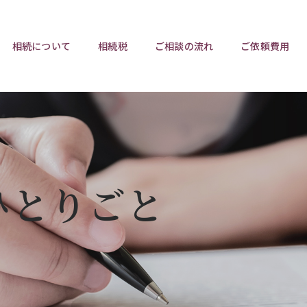
相続について
相続税
ご相談の流れ
ご依頼費用
ポイント
ポイント
相続トラブルチェックリスト
相続税と遺産分割
遺言相
ウンロード
任意後見制度
遺産
ひとりごと