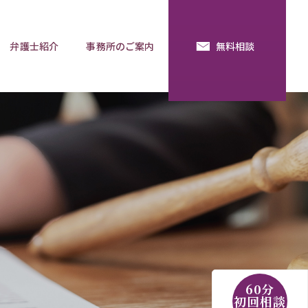
弁護士紹介
事務所のご案内
無料相談
続・法定相続
預金の使い込み
分割調停
相談用語集
60分
初回相談