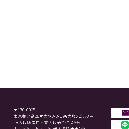
〒170-0005
東京都豊島区南大塚3-3-1 新大塚Sビル3階
JR大塚駅南口・南大塚通り徒歩5分
東京メトロ丸ノ内線 新大塚駅徒歩1分