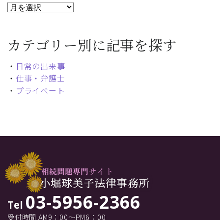
カテゴリー別に記事を探す
・
日常の出来事
・
仕事・弁護士
・
プライベート
03-5956-2366
Tel
受付時間 AM9：00～PM6：00