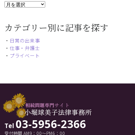
カテゴリー別に記事を探す
・
日常の出来事
・
仕事・弁護士
・
プライベート
03-5956-2366
Tel
受付時間 AM9：00～PM6：00