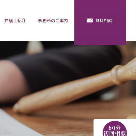
弁護士紹介
事務所のご案内
無料相談
続・法定相続
預金の使い込み
分割調停
相談用語集
60分
初回相談