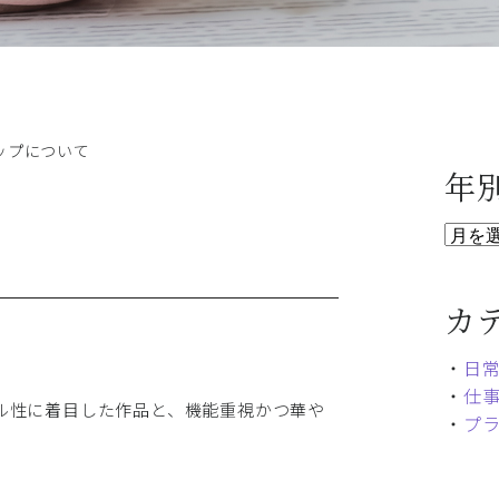
ップについて
年
カ
・
日
・
仕
ル性に着目した作品と、機能重視かつ華や
・
プ