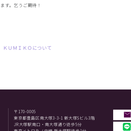
います。乞うご期待！
 ＫＵＭＩＫＯについて
〒170-0005
東京都豊島区南大塚3-3-1 新大塚Sビル3階
JR大塚駅南口・南大塚通り徒歩5分
東京メトロ丸ノ内線 新大塚駅徒歩1分