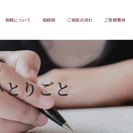
相続について
相続税
ご相談の流れ
ご依頼費用
ポイント
ポイント
相続トラブルチェックリスト
相続税と遺産分割
遺言相
ウンロード
任意後見制度
遺産
ひとりごと