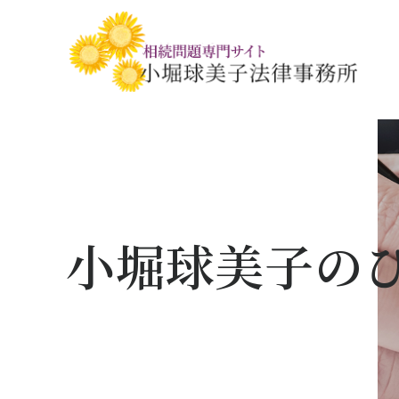
相続税・贈与税の基礎知識
相続の基礎知識
手続きの流れと
相続税対策の
相談事例
相談関連書式ダ
小堀球美子の