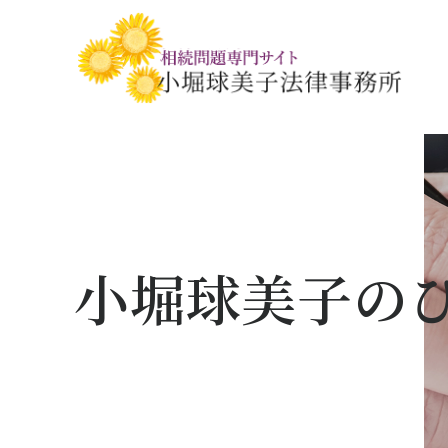
相続税・贈与税の基礎知識
相続の基礎知識
手続きの流れと
相続税対策の
相談事例
相談関連書式ダ
小堀球美子の