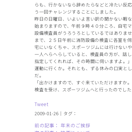
らも、行かないなら辞めたらなどと冷たい反
う一回チャレンジすることにしました。
昨日の日曜日、いよいよ言い訳の聞かない暇
始まりますので、午前９時４０分ころ、自宅マ
設備検査員がうろうろとしているではありま
まで、２５日午前に消防設備の検査に各室を伺
宅にいなくちゃ、スポーツジムには行けない
一人へらへらしていると、検査員の方が、話
指定してくれれば、その時間に伺いますよ。
運動に行くか。それとも、ずる休みの口実と
だ。
「出かけますので、すぐ来ていただけますか
検査を受け、スポーツジムへと行ったのでした
Tweet
2009-01-26｜タグ：
前の記事： 年末のご挨拶