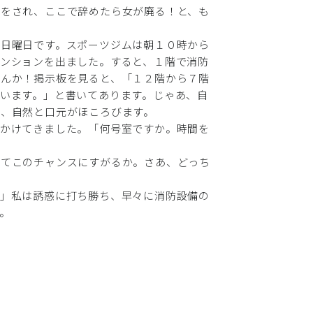
応をされ、ここで辞めたら女が廃る！と、も
な日曜日です。スポーツジムは朝１０時から
ンションを出ました。すると、１階で消防
せんか！掲示板を見ると、「１２階から７階
います。」と書いてあります。じゃあ、自
や、自然と口元がほころびます。
しかけてきました。「何号室ですか。時間を
」
してこのチャンスにすがるか。さあ、どっち
。」私は誘惑に打ち勝ち、早々に消防設備の
。