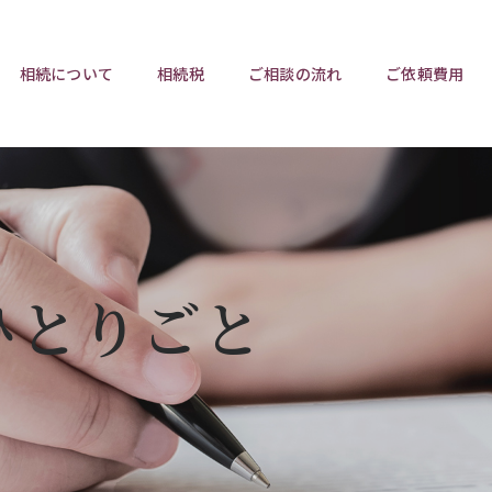
相続について
相続税
ご相談の流れ
ご依頼費用
ポイント
ポイント
相続トラブルチェックリスト
相続税と遺産分割
遺言相
ウンロード
任意後見制度
遺産
ひとりごと