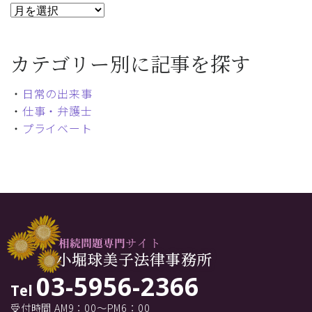
カテゴリー別に記事を探す
・
日常の出来事
・
仕事・弁護士
・
プライベート
03-5956-2366
Tel
受付時間 AM9：00～PM6：00