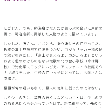
せごどん、でも、勝海舟はなんだか気っぷの良い江戸前の
男で、明治維新に貢献した人物のように描いています。
しかしだ。勝さん、こちとら、折り紙付きの江戸っ子だ。
板橋の富士見病院で産湯をつかい、西が丘サッカー場の側
で幼少を過ごし、「富士が見えるよ、車が走るよ」という
およそ趣のかけらのもない校歌の北の台小学校（今は廃
校）で光化学スモッグにおびえ、アスファルトの校庭でウ
ナギ取りをした、生粋の江戸っ子にとっては、お前さんは
偽物さ。
幕臣が何の疑いもなく、幕末の徳川に従ったのではない。
もう少しの先に、幕府の行く末などないことは、少しの学
のある幕臣なら分かっていたはず。新撰組だって、先のな