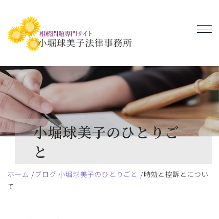
小堀球美子のひとりご
と
ホーム
ブログ 小堀球美子のひとりごと
時効と控訴とについ
て