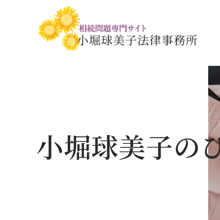
相続税・贈与税の基礎知識
相続の基礎知識
手続きの流れと
相続税対策の
相談事例
相談関連書式ダ
小堀球美子の