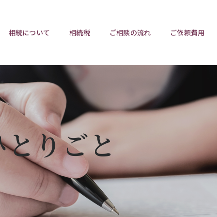
相続について
相続税
ご相談の流れ
ご依頼費用
ポイント
ポイント
相続トラブルチェックリスト
相続税と遺産分割
遺言相
ウンロード
任意後見制度
遺産
ひとりごと