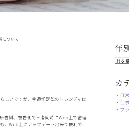
会議について
年
カ
・
日
たらしいですが、今通常訴訟のトレンディは
・
仕
・
プ
原告側、被告側で三者同時にWeb上で審理
も、Web上にアップデート出来て便利で