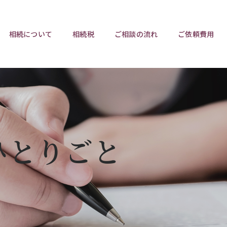
相続について
相続税
ご相談の流れ
ご依頼費用
ポイント
ポイント
相続トラブルチェックリスト
相続税と遺産分割
遺言相
ウンロード
任意後見制度
遺産
ひとりごと