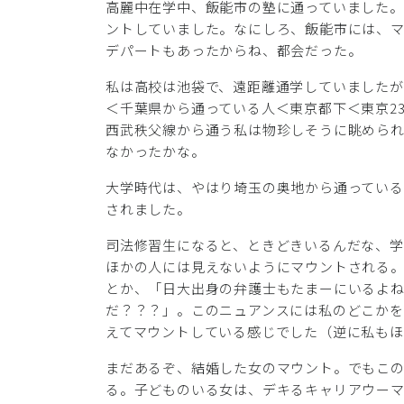
高麗中在学中、飯能市の塾に通っていました
ントしていました。なにしろ、飯能市には、
デパートもあったからね、都会だった。
私は高校は池袋で、遠距離通学していましたが
＜千葉県から通っている人＜東京都下＜東京2
西武秩父線から通う私は物珍しそうに眺めら
なかったかな。
大学時代は、やはり埼玉の奥地から通っている
されました。
司法修習生になると、ときどきいるんだな、
ほかの人には見えないようにマウントされる
とか、「日大出身の弁護士もたまーにいるよ
だ？？？」。このニュアンスには私のどこかを
えてマウントしている感じでした（逆に私も
まだあるぞ、結婚した女のマウント。でもこ
る。子どものいる女は、デキるキャリアウー