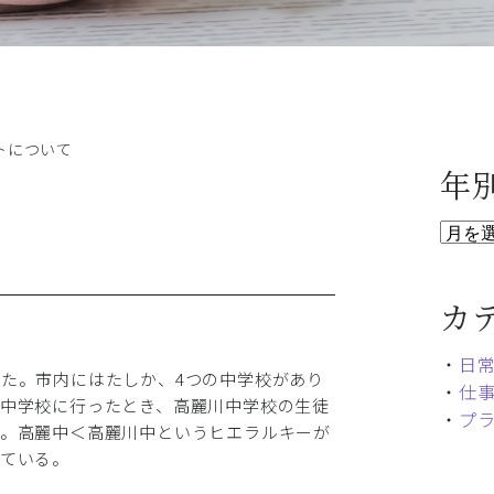
トについて
年
カ
・
日
た。市内にはたしか、4つの中学校があり
・
仕
中学校に行ったとき、高麗川中学校の生徒
・
プ
た。高麗中＜高麗川中というヒエラルキーが
ている。