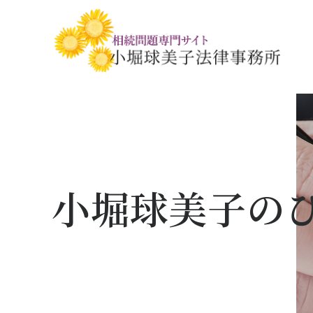
相続税・贈与税の基礎知識
相続の基礎知識
手続きの流れと
相続税対策の
相談事例
相談関連書式ダ
小堀球美子の