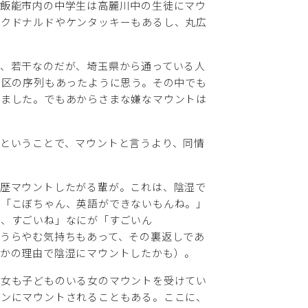
。飯能市内の中学生は高麗川中の生徒にマウ
マクドナルドやケンタッキーもあるし、丸広
、若干なのだが、埼玉県から通っている人
3区の序列もあったように思う。その中でも
れました。でもあからさまな嫌なマウントは
ということで、マウントと言うより、同情
学歴マウントしたがる輩が。これは、陰湿で
。「こぼちゃん、英語ができないもんね。」
ね、すごいね」なにが「すごいん
うらやむ気持ちもあって、その裏返しであ
ほかの理由で陰湿にマウントしたかも）。
の女も子どものいる女のマウントを受けてい
マンにマウントされることもある。ここに、