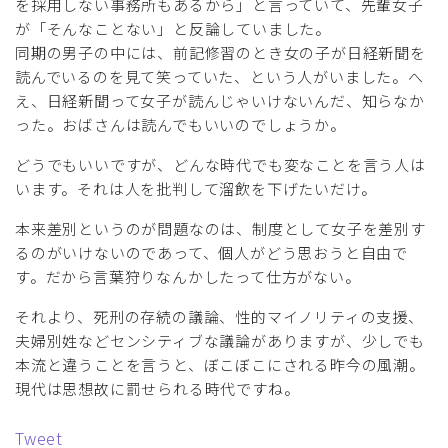
を採用しない事務所もあるから」と言っていて、先輩女子
が「そんなことない」と反論していました。
同期の男子の中には、前記修習のとき女の子が日経新聞を
読んでいるのを見て笑っていた、という人がいました。へ
え、日経新聞って女子が読んじゃいけないんだ、知らなか
った。おばさんは読んでもいいのでしょうか。
どうでもいいですが、どんな時代でも変なことを言う人は
います。それは人を批判して溜飲を下げたいだけ。
本来差別というのが問題なのは、制度として女子を差別す
るのがいけないのであって、個人がどう思おうと自由で
す。だから言葉狩りなんかしたって仕方がない。
それより、死刑の存続の議論、性的マイノリティの支援、
夫婦別姓などセンシティブな議論がありますが、少しでも
本流と違うことを言うと、ぼこぼこにされる昨今の風潮。
現代は思想故に罰せられる時代ですね。
Tweet