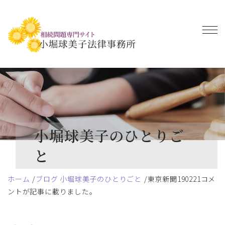
小堀球美子のひとりご
と
ホーム
ブログ 小堀球美子のひとりごと
東京新聞190221コメ
ントが記事に載りました。