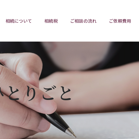
相続について
相続税
ご相談の流れ
ご依頼費用
ポイント
ポイント
相続トラブルチェックリスト
相続税と遺産分割
遺言相
ウンロード
任意後見制度
遺産
ひとりごと