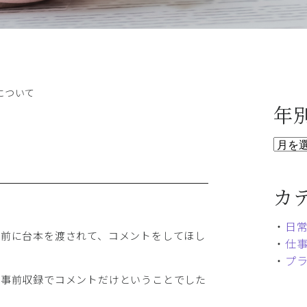
について
年
カ
・
日
か前に台本を渡されて、コメントをしてほし
・
仕
・
プ
、事前収録でコメントだけということでした