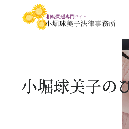
相続税・贈与税の基礎知識
相続の基礎知識
手続きの流れと
相続税対策の
相談事例
相談関連書式ダ
小堀球美子の