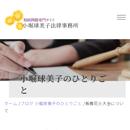
小堀球美子のひとりご
と
ホーム
ブログ 小堀球美子のひとりごと
板橋花火大会につい
て