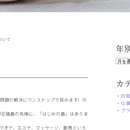
ついて
年
カ
・
日
続問題の解決にワンストップで挑みます）の
・
仕
・
プ
。伊豆諸島の先端に、「はじめの島」はありま
ラオケ、エステ、マッサージ、散策といろ