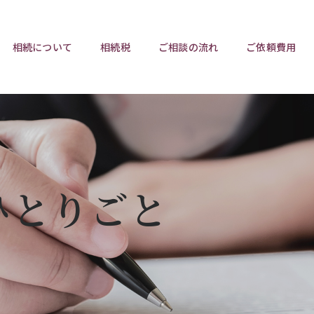
相続について
相続税
ご相談の流れ
ご依頼費用
ポイント
ポイント
相続トラブルチェックリスト
相続税と遺産分割
遺言相
ウンロード
任意後見制度
遺産
ひとりごと