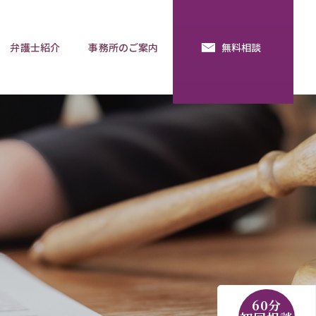
弁護士紹介
事務所のご案内
無料相談
続・法定相続
預金の使い込み
分割調停
相談用語集
60分