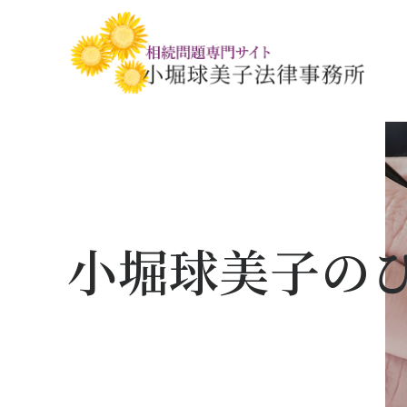
相続税・贈与税の基礎知識
相続の基礎知識
手続きの流れと
相続税対策の
相談事例
相談関連書式ダ
小堀球美子の