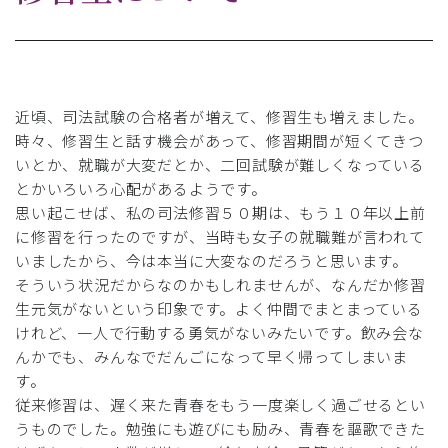
近頃、司法試験の合格者が増えて、修習生も増えました。
時々、修習生と話す機会があって、修習期間が短くてきつ
いとか、就職が大変だとか、二回試験が難しくなっている
とかいろいろ心配があるようです。
思い起こせば、私の司法修習５０期は、もう１０年以上前
に修習を行ったのですが、当時も女子の就職難が言われて
いましたから、今は本当に大変なのだろうと思います。
そういう状況だからなのかもしれませんが、なんだか修習
生元気がないという印象です。よく仲間でまとまっている
けれど、一人で行動する勇気がないみたいです。飲み会な
んかでも、みんなでだんごになって早く帰ってしまいま
す。
従来修習は、遅く来た青春をもう一度楽しく過ごせるとい
うものでした。勉強にも遊びにも励み、青春を謳歌できた